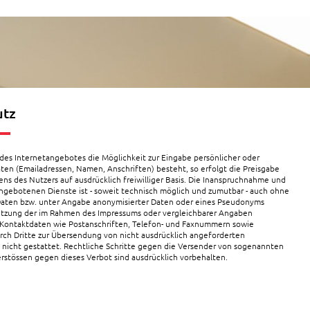
utz
 des Internetangebotes die Möglichkeit zur Eingabe persönlicher oder
aten (Emailadressen, Namen, Anschriften) besteht, so erfolgt die Preisgabe
ens des Nutzers auf ausdrücklich freiwilliger Basis. Die Inanspruchnahme und
angebotenen Dienste ist - soweit technisch möglich und zumutbar - auch ohne
Daten bzw. unter Angabe anonymisierter Daten oder eines Pseudonyms
utzung der im Rahmen des Impressums oder vergleichbarer Angaben
 Kontaktdaten wie Postanschriften, Telefon- und Faxnummern sowie
rch Dritte zur Übersendung von nicht ausdrücklich angeforderten
t nicht gestattet. Rechtliche Schritte gegen die Versender von sogenannten
erstössen gegen dieses Verbot sind ausdrücklich vorbehalten.